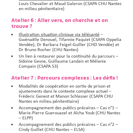
Louis Chevalier et Maud Galeron (CSAPA CHU Nantes
en milieu pénitentiaire)
Atelier 6 : Aller vers, on cherche et on
trouve ?
Illustration situation clinique via télésanté
–
Gwénaëlle Denouel, Tifannie Paquiet (CSAPA Oppelia
Vendée), Dr Barbara Feigel-Guiller (CHD Vendée) et
Dr Bruno Rocher (CHU Nantes)
Un lien à restaurer pour la continuité du parcours
–
Sidoine Gesne, Guillaume Landais et Mélanie
Compain (CSAPA 53)
Atelier 7 : Parcours complexes : Les défis !
Modalités de coopération en sortie de prison et
ajustements dans le contexte complexe actuel
–
Fréderic Genest et Manon Schlesser (CSAPA CHU
Nantes en milieu pénitentiaire)
Accompagnement des publics précaires – Cas n°1
–
Marie-Pierre Guerouazel et Aïcha Youb (CHU Nantes
– ELPP)
Accompagnement des publics précaires – Cas n°2
–
Cindy Guillet (CHU Nantes – ELSA)