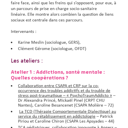
faire face, ainsi que les freins qui s’opposent, pour eux, à
un parcours de prise en charge socio-sanitaire
linéaire. Elle montre alors combien la question de liens
sociaux est centrale dans ces parcours.
Intervenants :
Karine Meslin (sociologue, GERS),
Clément Gérome (sociologue, OFDT)
Les ateliers :
Atelier 1 : Addictions, santé mentale :
Quelles coopérations ?
Collaboration entre CSAPA et CRP sur la co-
occurrence des troubles addictifs et du trouble de
stress post-traumatique – « PsychoTraumAddicto »
–
Dr Alexandra Princé, Mickaël Pinel (CRPT CHU
Nantes), Caroline Besancenet (CSAPA Molière – 72)
La TCD (Thérapie Comportementale Dialectique) au
service du rétablissement en addictologie
– Patrick
Piriou et Caroline Chiron (CSAPA Les Apsyades – 44)
TCA pédiatriques, collaboration innovante à Angers
–