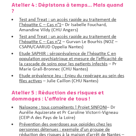
Atelier 4 : Dépistons à temps… Mais quand
?
Test and Treat : un accès rapide au traitement de
l’hépatite C – Cas n°1
–
Dr Isabelle Fouchard,
Amandine Vildy (CHU Angers)
Test and Treat : un accès rapide au traitement de
l’hépatite C – Cas n°2
– Gurvan Le Bourhis (NOZ –
CSAPA/CAARUD Oppelia Nantes)
Etude SAPHIR : séroprévalence de l’hépatite C en
population psychiatrique et mesure de l’efficacité de
la cascade de soins pour les patients infectés
– Pr
Marie Grall-Bronnec (CHU Nantes)
Etude prévalence Jeu : Enjeu du repérage au sein des
files actives
– Julie Caillon (CHU Nantes)
Atelier 5 : Réduction des risques et
dommages : L’affaire de tous !
Naloxone : tous compétents ! Projet SINFONI
– Dr
Aurélie Aquizerate et Pr Caroline Victorri-Vigneau
(CEIP-A des Pays de la Loire)
Prévention des overdoses aux opioïdes chez les
personnes détenues : exemple d’un groupe de
réduction des risques à la maison d’arrêt de Nantes
–