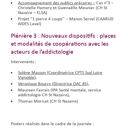
Accompagnement des publics précaires –
Cas n°3 –
Christelle Hamery et Gwenaëlle Meunier (CH St
Nazaire – ELSA)
Projet “1 pierre 4 coups’’
– Manon Servel (CAARUD
AIDES Laval)
Plénière 3 : Nouveaux dispositifs : places
et modalités de coopérations avec les
acteurs de l’addictologie
Intervenants :
Solène Masson (Coordinatrice CPTS Sud Loire
Vignoble),
Véronique Bourcy (Directrice DAC 85),
Maureen Favrais (IPA Santé mentale, service
addictologie CH St Nazaire),
Thomas Moricet (CH St Nazaire)
Posters réalisés dans le cadre de la journée :