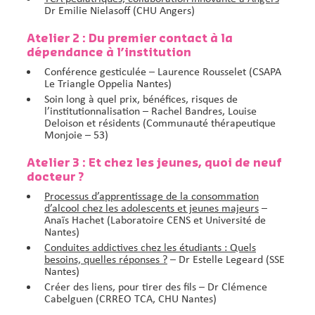
Dr Emilie Nielasoff (CHU Angers)
Atelier 2 : Du premier contact à la
dépendance à l’institution
Conférence gesticulée
– Laurence Rousselet (CSAPA
Le Triangle Oppelia Nantes)
Soin long à quel prix, bénéfices, risques de
l’institutionnalisation
– Rachel Bandres, Louise
Deloison et résidents (Communauté thérapeutique
Monjoie – 53)
Atelier 3 : Et chez les jeunes, quoi de neuf
docteur ?
Processus d’apprentissage de la consommation
d’alcool chez les adolescents et jeunes majeurs
–
Anaïs Hachet (Laboratoire CENS et Université de
Nantes)
Conduites addictives chez les étudiants : Quels
besoins, quelles réponses ?
– Dr Estelle Legeard (SSE
Nantes)
Créer des liens, pour tirer des fils
– Dr Clémence
Cabelguen (CRREO TCA, CHU Nantes)