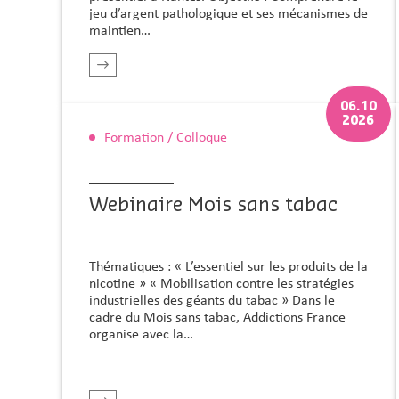
jeu d’argent pathologique et ses mécanismes de
maintien…
r plus
En savoir plus
06.10
2026
Formation / Colloque
Webinaire Mois sans tabac
Thématiques : « L’essentiel sur les produits de la
nicotine » « Mobilisation contre les stratégies
industrielles des géants du tabac » Dans le
cadre du Mois sans tabac, Addictions France
organise avec la…