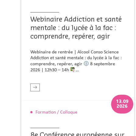
Webinaire Addiction et santé
mentale : du lycée à la fac :
comprendre, repérer, agir
Webinaire de rentrée | Alcool Conso Science
Addiction et santé mentale : du lycée à la fac :
comprendre, repérer, agir
8 septembre
2026 | 12h30 – 14h
…
r plus
En savoir plus
13.09
2026
Formation / Colloque
8e Conférence européenne sur