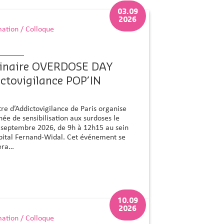
03.09
2026
ation / Colloque
inaire OVERDOSE DAY
ctovigilance POP’IN
re d’Addictovigilance de Paris organise
née de sensibilisation aux surdoses le
3 septembre 2026, de 9h à 12h15 au sein
ôpital Fernand-Widal. Cet événement se
era…
10.09
2026
ation / Colloque