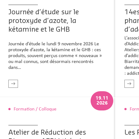
Journée d’étude sur le
14es
protoxyde d’azote, la
pha
kétamine et le GHB
d’ad
L’assoc
Journée d’étude le lundi 9 novembre 2026 Le
d’Addic
protoxyde d’azote, la kétamine et le GHB : ces
Atelie
produits, souvent perçus comme « nouveaux »
d’addic
ou mal connus, sont désormais rencontrés
Biarrit
dans…
demand
: addi
En savoir plus
19.11
2026
Formation / Colloque
Form
Atelier de Réduction des
Les 