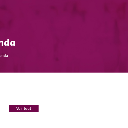
nda
enda
Voir tout