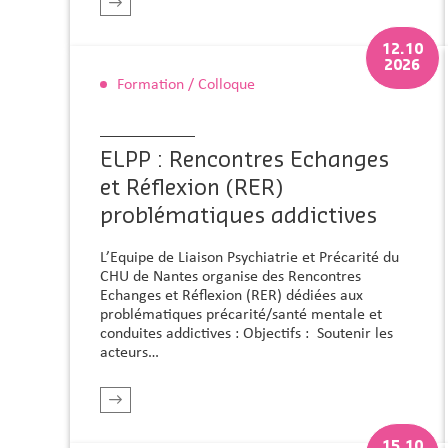
r plus
En savoir plus
12.10
2026
Formation / Colloque
ELPP : Rencontres Echanges
et Réflexion (RER)
problématiques addictives
L’Equipe de Liaison Psychiatrie et Précarité du
CHU de Nantes organise des Rencontres
Echanges et Réflexion (RER) dédiées aux
problématiques précarité/santé mentale et
conduites addictives : Objectifs : Soutenir les
acteurs…
r plus
En savoir plus
15.10