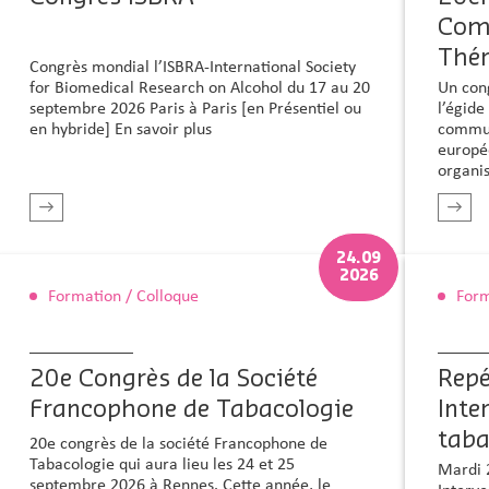
Com
Thé
Congrès mondial l’ISBRA-International Society
Un con
for Biomedical Research on Alcohol du 17 au 20
l’égid
septembre 2026 Paris à Paris [en Présentiel ou
commun
en hybride] En savoir plus
europé
organi
En savoir plus
24.09
2026
Formation / Colloque
Form
20e Congrès de la Société
Repé
Francophone de Tabacologie
Inte
taba
20e congrès de la société Francophone de
Tabacologie qui aura lieu les 24 et 25
Mardi 
septembre 2026 à Rennes. Cette année, le