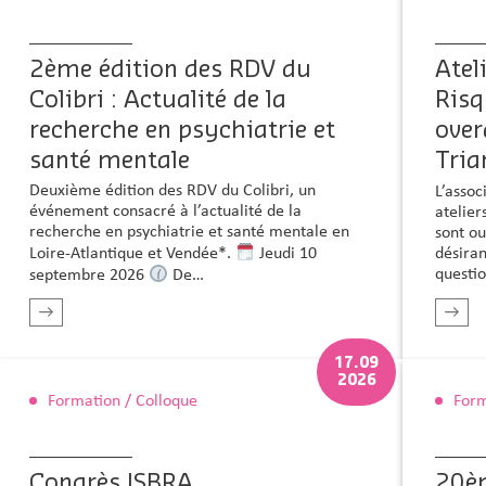
2ème édition des RDV du
Atel
Colibri : Actualité de la
Risq
recherche en psychiatrie et
over
santé mentale
Tria
Deuxième édition des RDV du Colibri, un
L’assoc
événement consacré à l’actualité de la
atelier
recherche en psychiatrie et santé mentale en
sont ou
Loire-Atlantique et Vendée*.
Jeudi 10
désiran
questi
septembre 2026
De…
En savoir plus
17.09
2026
Formation / Colloque
Form
Congrès ISBRA
20è