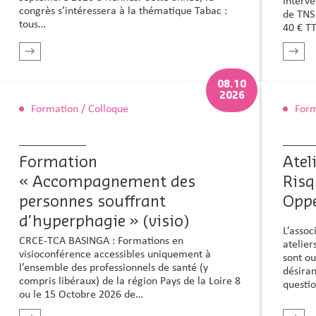
Interve
congrès s’intéressera à la thématique Tabac :
de TNS 
tous…
40 € TT
En savoir plus
08.10
2026
Formation / Colloque
Form
Formation
Atel
« Accompagnement des
Risq
personnes souffrant
Oppe
d’hyperphagie » (visio)
L’assoc
CRCE-TCA BASINGA : Formations en
atelier
visioconférence accessibles uniquement à
sont ou
l’ensemble des professionnels de santé (y
désiran
compris libéraux) de la région Pays de la Loire 8
questi
ou le 15 Octobre 2026 de…