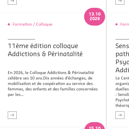
En savoir plus
13.10
2026
Formation / Colloque
Form
11ème édition colloque
Sens
Addictions & Périnatalité
path
Psy
Addi
En 2026, le Colloque Addictions & Périnatalité
Le Cen
célèbre ses 10 ans.Dix années d’échanges, de
organis
mobilisation et de coopération au service des
duelles
femmes, des enfants et des familles concernées
: Sensi
par les…
Psycho
théori
En savoir plus
15.10