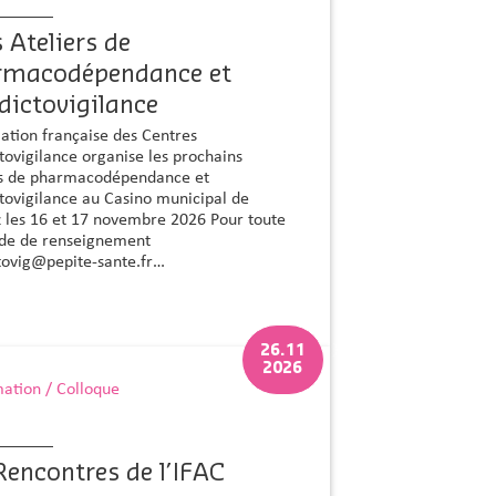
 Ateliers de
rmacodépendance et
dictovigilance
iation française des Centres
tovigilance organise les prochains
rs de pharmacodépendance et
tovigilance au Casino municipal de
z les 16 et 17 novembre 2026 Pour toute
e de renseignement
ctovig@pepite-sante.fr…
26.11
2026
ation / Colloque
Rencontres de l’IFAC