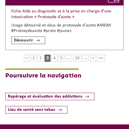
Fiche Aide au diagnostic et à la prise en charge d’une
intoxication « Protoxyde d’azote »
Usage détourné et abus de protoxyde d'azote #ANSM
#Protoxydeazote #proto #jeunes
Découvrir
<
1
2
3
4
5
…
10
…
>
>>
Poursuivre la navigation
Repérage et évaluation des addictions
Lieu de santé sans tabac