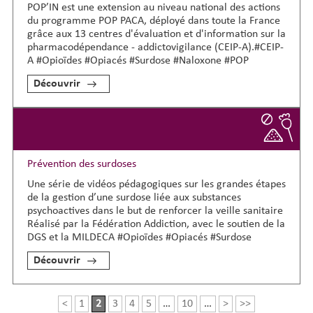
POP’IN est une extension au niveau national des actions
du programme POP PACA, déployé dans toute la France
grâce aux 13 centres d'évaluation et d'information sur la
pharmacodépendance - addictovigilance (CEIP-A).#CEIP-
A #Opioïdes #Opiacés #Surdose #Naloxone #POP
Découvrir
Prévention des surdoses
Une série de vidéos pédagogiques sur les grandes étapes
de la gestion d’une surdose liée aux substances
psychoactives dans le but de renforcer la veille sanitaire
Réalisé par la Fédération Addiction, avec le soutien de la
DGS et la MILDECA #Opioïdes #Opiacés #Surdose
Découvrir
<
1
2
3
4
5
…
10
…
>
>>