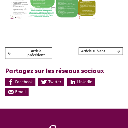
Article
Article suivant
→
←
NAVIGATION DE L’ARTICLE
précédent
Partagez sur les réseaux sociaux
Facebook
Twitter
LinkedIn
Email