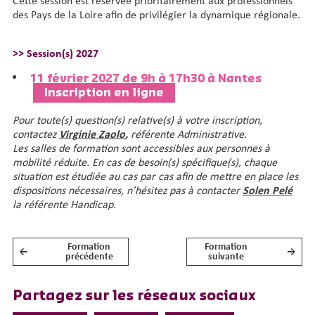
Cette session est réservée prioritairement aux professionnels
des Pays de la Loire afin de privilégier la dynamique régionale.
>> Session(s) 2027
11 février 2027 de 9h à 17h30 à Nantes
Inscription en ligne
Pour toute(s) question(s) relative(s) à votre inscription,
contactez
Virginie Zaolo
,
référente Administrative.
Les salles de formation sont accessibles aux personnes à
mobilité réduite.
En cas de besoin(s) spécifique(s), chaque
situation est étudiée au cas par cas afin de mettre en place les
dispositions nécessaires, n’hésitez pas à contacter
Solen Pelé
la référente Handicap.
Formation
Formation
←
→
NAVIGATION DE L’ARTICLE
précédente
suivante
Partagez sur les réseaux sociaux