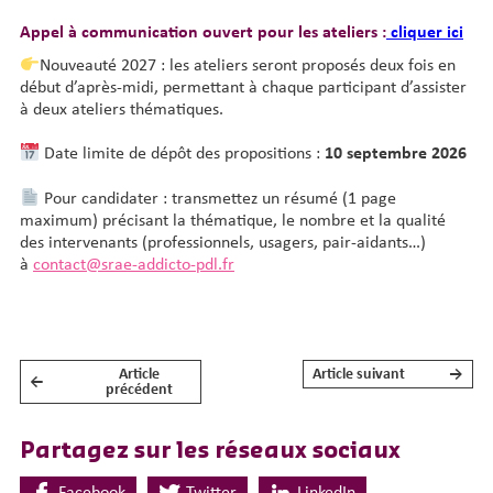
Appel à communication ouvert pour les ateliers :
cliquer ici
Nouveauté 2027 : les ateliers seront proposés deux fois en
début d’après-midi, permettant à chaque participant d’assister
à deux ateliers thématiques.
Date limite de dépôt des propositions :
10 septembre 2026
Pour candidater : transmettez un résumé (1 page
maximum) précisant la thématique, le nombre et la qualité
des intervenants (professionnels, usagers, pair-aidants…)
à
contact@srae-addicto-pdl.fr
Article
Article suivant
→
←
NAVIGATION DE L’ARTICLE
précédent
Partagez sur les réseaux sociaux