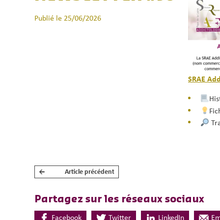
Publié le 25/06/2026
SRAE Add
His
Fic
Tra
←
Article précédent
NAVIGATION DE L’ARTICLE
Partagez sur les réseaux sociaux
Facebook
Twitter
LinkedIn
Em