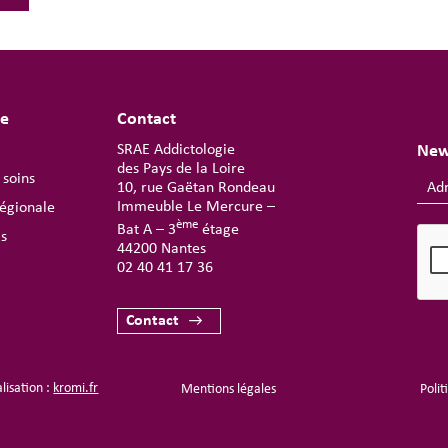
te
Contact
SRAE Addictologie
New
des Pays de la Loire
 soins
10, rue Gaëtan Rondeau
Immeuble Le Mercure –
égionale
ème
Bat A – 3
étage
ls
44200 Nantes
02 40 41 17 36
Contact
isation :
kromi.fr
Mentions légales
Polit