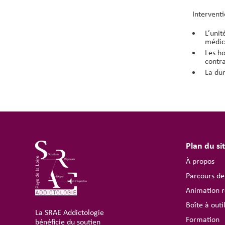
Interventi
L’unit
médica
Les ho
contra
La dur
Plan du si
À propos
Parcours de
Animation r
Boîte à outi
La SRAE Addictologie
Formation
bénéficie du soutien