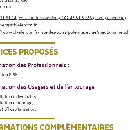
sle sur Sarthe
amers
31 31 14 (consultations addicto) / 02 43 31 31 88 (sevrage addicto)
ers@ch-alencon.fr
://www.ch-alencon.fr/liste-des-poles/pole-medecine/med1-mamers.h
ICES PROPOSÉS
nation des Professionnels :
tion RPIB
nation des Usagers et de l’entourage :
tation individuelle,
ltation entourage,
s) d’hospitalisation,
ORMATIONS COMPLÉMENTAIRES