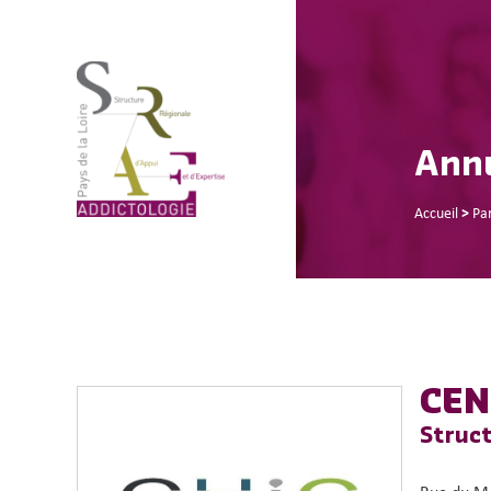
Annu
Accueil
>
Pa
CEN
Struct