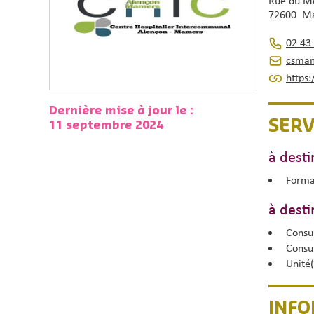
Rue du Me
72600 M
02 43 
csmam
https
Dernière mise à jour le :
SERV
11 septembre 2024
à desti
Forma
à desti
Consul
Consu
Unité(
INF