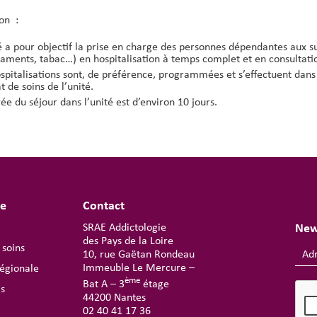
on :
é a pour objectif la prise en charge des personnes dépendantes aux sub
ments, tabac…) en hospitalisation à temps complet et en consultatio
spitalisations sont, de préférence, programmées et s’effectuent dans 
t de soins de l’unité.
ée du séjour dans l’unité est d’environ 10 jours.
te
Contact
SRAE Addictologie
New
des Pays de la Loire
 soins
10, rue Gaëtan Rondeau
Immeuble Le Mercure –
égionale
ème
Bat A – 3
étage
ls
44200 Nantes
02 40 41 17 36