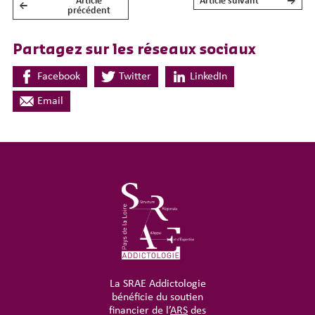
Article
Article suivant
→
←
NAVIGATION DE L’ARTICLE
précédent
Partagez sur les réseaux sociaux
Facebook
Twitter
LinkedIn
Email
La SRAE Addictologie
bénéficie du soutien
financier de l’
ARS
des