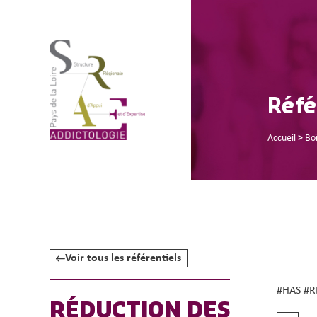
Réfé
Accueil
>
Boî
Voir tous les référentiels
#HAS #R
RÉDUCTION DES