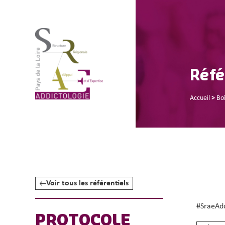
Réfé
Accueil
>
Boî
Voir tous les référentiels
#SraeAd
PROTOCOLE