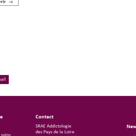
rir
ail
te
Contact
SRAE Addictologie
New
des Pays de la Loire
 soins