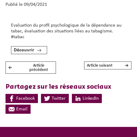
Publié le 09/04/2021
Evaluation du profil psychologique de la dépendance au
tabac, évaluation des situations liées au tabagisme.
#tabac
Découvrir
Article
Article suivant
→
←
NAVIGATION DE L’ARTICLE
précédent
Partagez sur les réseaux sociaux
Facebook
Twitter
LinkedIn
Email