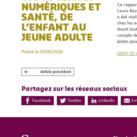
Ce rappor
NUMÉRIQUES ET
Laure Beza
SANTÉ, DE
a été réal
chez les a
L’ENFANT AU
Avant tou
compte de 
JEUNE ADULTE
pistes pou
Publié le 03/06/2026
OFDT 22 
←
Article précédent
NAVIGATION DE L’ARTICLE
Partagez sur les réseaux sociaux
Facebook
Twitter
LinkedIn
Em