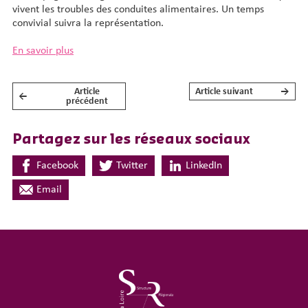
vivent les troubles des conduites alimentaires. Un temps
convivial suivra la représentation.
En savoir plus
Article
Article suivant
→
←
NAVIGATION DE L’ARTICLE
précédent
Partagez sur les réseaux sociaux
Facebook
Twitter
LinkedIn
Email