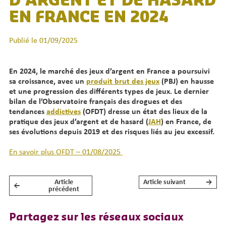
D’ARGENT ET DE HASARD
EN FRANCE EN 2024
Publié le 01/09/2025
En 2024, le marché des jeux d’argent en France a poursuivi
sa croissance, avec un
produit brut des jeux
(PBJ) en hausse
et une progression des différents types de jeux. Le dernier
bilan de l’Observatoire français des drogues et des
tendances
addictives
(OFDT) dresse un état des lieux de la
pratique des jeux d’argent et de hasard (
JAH
) en France, de
ses évolutions depuis 2019 et des risques liés au jeu excessif.
En savoir plus OFDT – 01/08/2025
Article
Article suivant
→
←
NAVIGATION DE L’ARTICLE
précédent
Partagez sur les réseaux sociaux