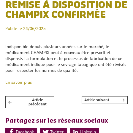
REMISE À DISPOSITION DE
CHAMPIX CONFIRMÉE
Publié le 24/06/2025
Indisponible depuis plusieurs années sur le marché, le
médicament CHAMPIX peut à nouveau être prescrit et
dispensé. La formulation et le processus de fabrication de ce
médicament indiqué pour le sevrage tabagique ont été révisés
pour respecter les normes de qualité.
En savoir plus
Article
Article suivant
→
←
NAVIGATION DE L’ARTICLE
précédent
Partagez sur les réseaux sociaux
Facebook
Twitter
LinkedIn